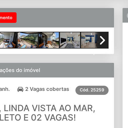
imento
Next
ações do imóvel
anh.
2 Vagas cobertas
Cód.
25259
 LINDA VISTA AO MAR,
ETO E 02 VAGAS!