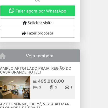
OU
Falar agora por WhatsApp
Solicitar visita
Fazer proposta
Veja também
AMPLO APTO! LADO PRAIA, REGIÃO DO
CASA GRANDE HOTEL!
495.000,00
R$
3
3
1
APTO ENORME, 100 m², VISTA AO MAR,
01 QUADRA DA PRAIA!