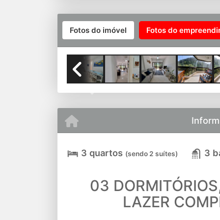
Fotos do imóvel
Fotos do empreend
Previous
Inform
3 quartos
3 b
(sendo 2 suítes)
03 DORMITÓRIOS,
LAZER COMPL