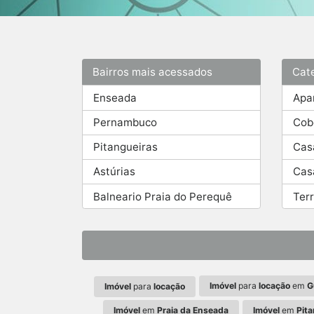
Bairros mais acessados
Cat
Enseada
Apa
Pernambuco
Cob
Pitangueiras
Cas
Astúrias
Cas
Balneario Praia do Perequê
Ter
Imóvel
para
locação
em
G
Imóvel
para
locação
Imóvel
em
Praia da Enseada
Imóvel
em
Pit