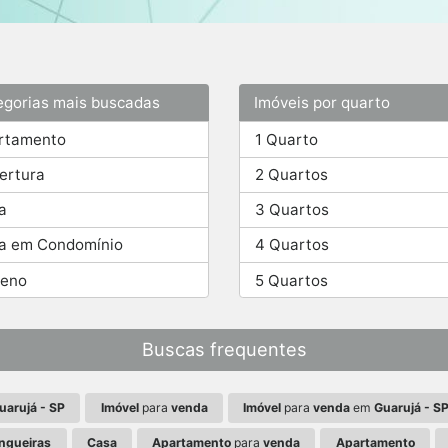
egorias mais buscadas
Imóveis por quarto
rtamento
1 Quarto
ertura
2 Quartos
a
3 Quartos
a em Condomínio
4 Quartos
reno
5 Quartos
Buscas frequentes
uarujá - SP
Imóvel
para
venda
Imóvel
para
venda
em
Guarujá - S
angueiras
Casa
Apartamento
para
venda
Apartamento