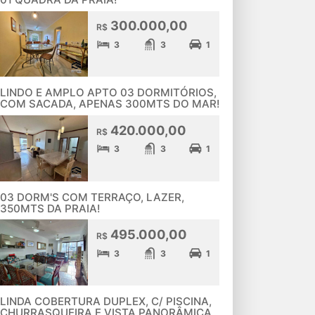
300.000,00
R$
3
3
1
LINDO E AMPLO APTO 03 DORMITÓRIOS,
COM SACADA, APENAS 300MTS DO MAR!
420.000,00
R$
3
3
1
03 DORM'S COM TERRAÇO, LAZER,
350MTS DA PRAIA!
495.000,00
R$
3
3
1
LINDA COBERTURA DUPLEX, C/ PISCINA,
CHURRASQUEIRA E VISTA PANORÂMICA