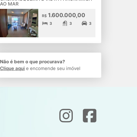
AO MAR
1.600.000,00
R$
3
3
3
Não é bem o que procurava?
Clique aqui
e encomende seu imóvel