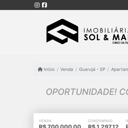
Início
Venda
Guarujá - SP
Aparta
OPORTUNIDADE! C
VENDA
CONDOMÍNIO
I
R$
700.000,00
R$
1.297,12