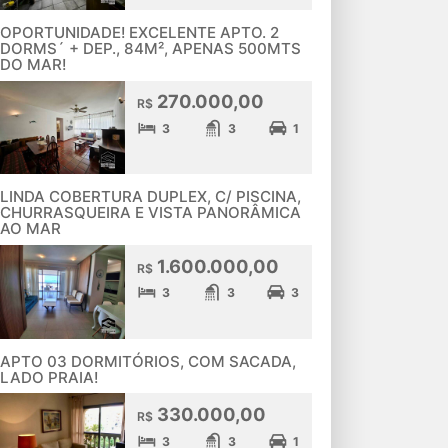
OPORTUNIDADE! EXCELENTE APTO. 2
DORMS´ + DEP., 84M², APENAS 500MTS
DO MAR!
270.000,00
R$
3
3
1
LINDA COBERTURA DUPLEX, C/ PISCINA,
CHURRASQUEIRA E VISTA PANORÂMICA
AO MAR
1.600.000,00
R$
3
3
3
APTO 03 DORMITÓRIOS, COM SACADA,
LADO PRAIA!
330.000,00
R$
3
3
1