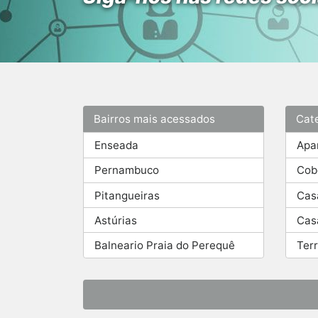
Bairros mais acessados
Cat
Enseada
Apa
Pernambuco
Cob
Pitangueiras
Cas
Astúrias
Cas
Balneario Praia do Perequê
Ter