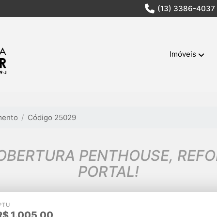
(13) 3386-4037
Imóveis
mento
Código 25029
OBERTURA PENTHOUSE, REFO
PORTAL!
PTU
R$
1.005,00