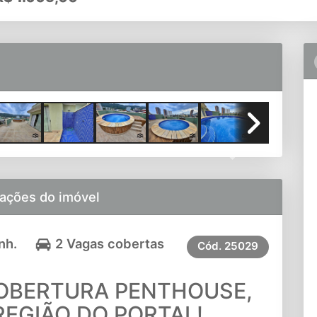
Next
ações do imóvel
nh.
2 Vagas cobertas
Cód.
25029
OBERTURA PENTHOUSE,
EGIÃO DO PORTAL!