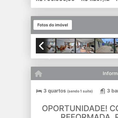
Fotos do imóvel
Previous
Inform
3 quartos
3 ba
(sendo 1 suíte)
OPORTUNIDADE! C
REFORMADA, R